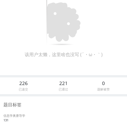
该用户太懒，这里啥也没写 (´・ω・｀)
226
221
0
已递交
已通过
题解被赞
题目标签
信息学奥赛导学
131